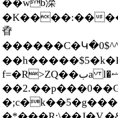
��wb滦
�K����:����t
孴
������C�Կ�0$^^$
��h�����$5�k�
f=�R>ZQ��بa l�ޟl�e��$E�[d��q���zs��M�^:N��E���&$l�°5Vux}
��2.��p���0��G
�;c�k��5�g�
�*���R;\��J�V,�