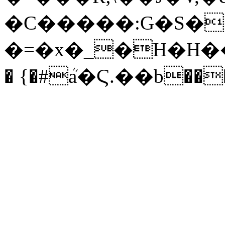
�C�����:G�S�
�=�x�_�H�H���1��"z߾�
� {�#ܳa�Ϛ.��b��