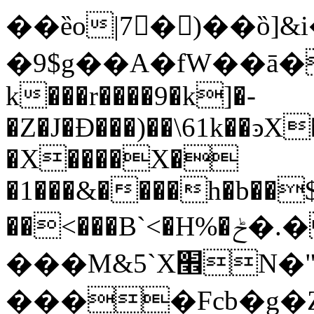
��ȅo|7�ْ)��ȍ
�9$g��A�fW��ā�����
k���r����9�k]�-
�Z�J�Ɖ���)��\61k��ͽX
�X����X�
�1���&����h�b��$
��<���B`<�H%�ݲ�.�
���M&5`X
����Fcb�g�