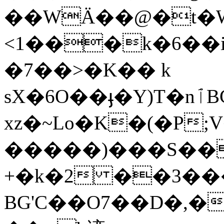
��WÄ��@�t�W
<1���k�6��
�7��>�K�� k
sX�6O��ֈ�Y)T�nٱBC���ʞ�I���Z,�9L'�le"���kyUE��F%����n*�S"Fao���~
xz�~Lo�K�(�P
�����)���S��
+�k�2 ��3��
BG'C��O7��D�,�s