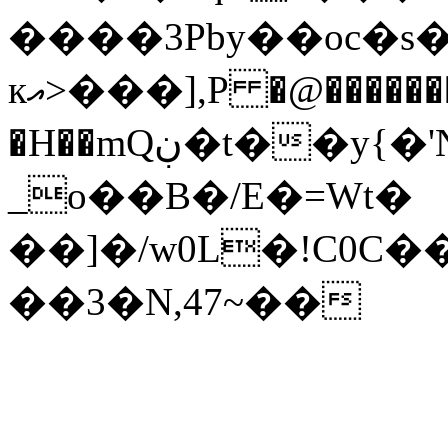
����3Pby��oc�s���٧1+.E
кއ>���],P �@�������l\�C
�H��mQڹ�t��y{�'N Ҡ�;��-]�޳S� f�
_o��B�/Ε�=Wt�
��]�/w0L�!C0
��3�N,47~��