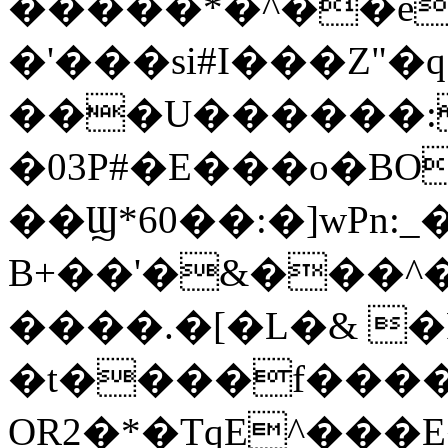
�����*�^��e
�'���si#I���Z"�q
���U������:
�03P#�E���o�BOs�:vz
��Ϣ*60��:�]wPn:_�e�
B+��'�&���^
����.�[�L�& �P
�t����f����
OR2�*�TqE^���