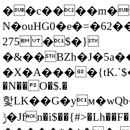
��c����m�r�
N�ouHG0�e�=�62
275 �$�}
�&��BZh�J�5a�
�X�A����{tK.`
�N��O�$.�
핯LK��G�yм�wQ
ݱ�Jfn�i$��{#>�Lh��F�nז�*�k_�v��z��{�U3�f�Cy�iطgj��@����P���%��o������������%6}