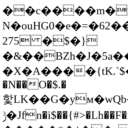
��c����m�r�
N�ouHG0�e�=�62
275 �$�}
�&��BZh�J�5a�
�X�A����{tK.`
�N��O�$.�
핯LK��G�yм�wQ
ݱ�Jfn�i$��{#>�Lh��F�nז�*�k_�v��z��{�U3�f�Cy�iطgj��@����P���%��o������������%6}