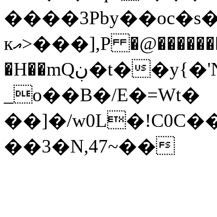
����3Pby��oc�s���٧1+.E
кއ>���],P �@�������l\�C
�H��mQڹ�t��y{�'N Ҡ�;��-]�޳S� f�
_o��B�/Ε�=Wt�
��]�/w0L�!C0
��3�N,47~��