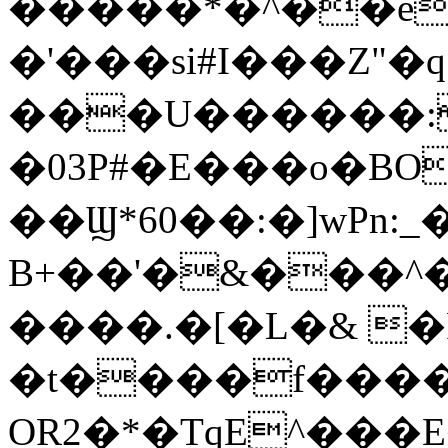
�����*�^��e
�'���si#I���Z"�q
���U������:
�03P#�E���o�BOs�:vz
��Ϣ*60��:�]wPn:_�e�
B+��'�&���^
����.�[�L�& �P
�t����f����
OR2�*�TqE^���