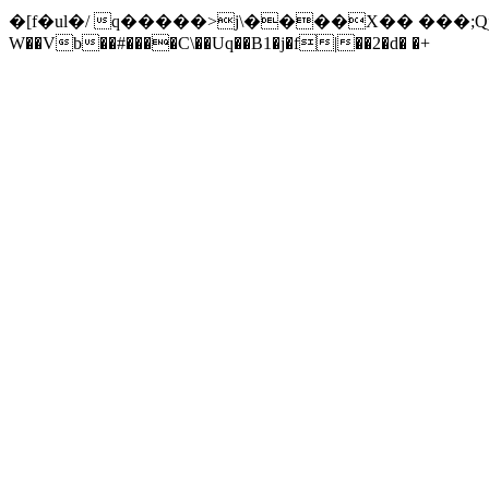
�[f�ul�/ q�����>j\����X�� ���;Qj 
W��Vb��#����C\��Uq��B1�j�f|��2�d� �+