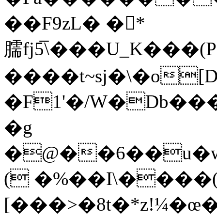
��F9zL� �*
臑fj5̅\���U_K�
����t~sj�\�o[
�F1'�/W�Db��
�g
�@��6��u�w
( �%��I\����
[���>�8t�*z!¼�