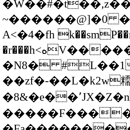
�W��#�t��,z��
~������@]�0 �
Α<�4�fh k��smP��n
�r���h<ەV��������WLy`)��d!
�N8� #L��
��zf�-��L�k2w
� 8&�e��٬JΧ�Z�n�wp�`F4||
�����F�����
�Fa��������Y2���9��ߚ>А�5