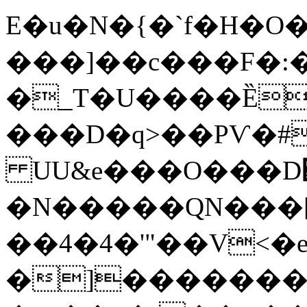
E�u�N�{�`f�H�O�
���]��c���F�:�
�_T�U����Ȅ
���D�q>��PѴ�#
UU&e���O���D
�N�����QN���[,
��4�4�'"��V<�e
�]��������+