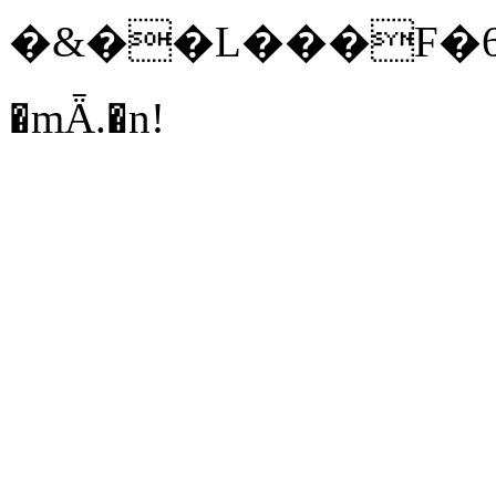
�&��L���F�69�
�mǞ.�n!