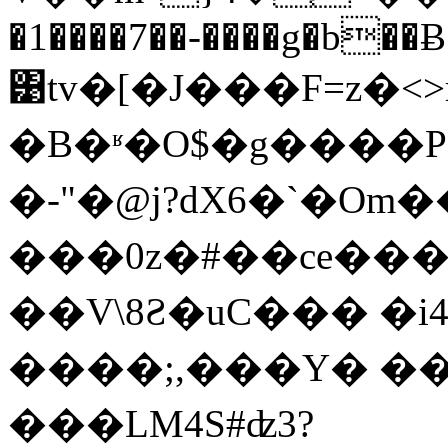
�1����7��-����g�b��Ƀ
͹tv�[�J���F=z�<>
�B�ʶ�O$�g����P
�-"�@j?dX6�`�Om�
���0z�#��ce��
��V\8Ƨ�uC��� �i4
����;,���Y� ���
���LM4S#ʣ3?