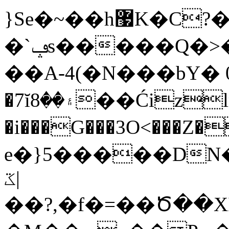
}Se�~��h޷K�C?��S�k6�\
�`ݡs�����Q�>��֑�6&�_.�>������@�e<���� e�"�vu���I��uRb
��A-4(�N���bY�
�7ĭ۽��8��ĆizlrJzr�w}
�i���G���3O<���Z�
e�}5�����DN�
ػ|
��?,�f�=��Ծ��