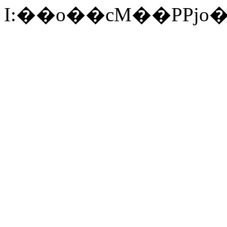
I:��o�� cM��PPj