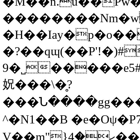
�M��n.u��Pw�
��������Nm�
�H��Iay�p�o��
�?��qɰ(��P'!�)#
9�˽�����e5
㚾���\�̥?
���Ն����gg����H
^�N1��B �e�Oψ
V��m"}ހ�4��Gn #���H \��0_�