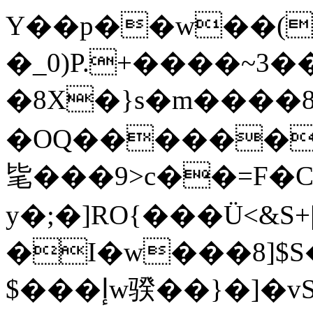
Y��p��w��(
�_0)P.+����~3
�8X�}s�m����8�~達
�OQ������
毞���9>c��=F�Cیw�V���G
y�;�]RO{���Ü
<&S
�I�w���8]$S
$���إw骙��}�]�vS�'m��zL�w