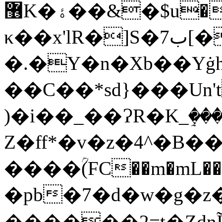
޶K�ۀ��&�$u���
κ��x'lR�]S�7ب[�bl�ϊ��uK�\���T�:ބ���'#�
�.�Y�n�Xb��Yġ
��C��*sd}���Un'
)�i��_��ɁR�K_ٟ���
Z�ff*�v�z�4^�B
����ؒ(FC��m�m
�pb�7�d�w�g�z
������2=t�Zdn