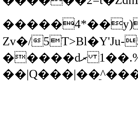
�����4*��y)
Zv�/5T>Bl�Y'Ju-
�����dރ �1�.%%�L���}/
��|Q���|��ֵ^��