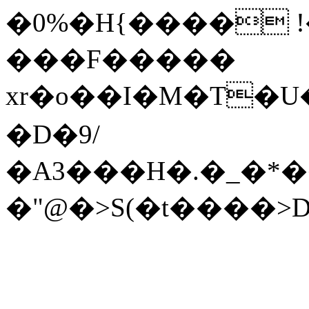
�0%�H{���� !
���F�����
xr�o��I�M�T�
�D�9/
�A3���H�.�_�*