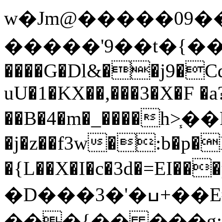
w�Jm@�����09�
�����'9��t�{��
����G�Dl&��j9�Cdb
uU�1�KX��,���3�X�F �a
��B�4�m�_����h>֧�
�j�z��f3w�:b�p�I
�{L��X�I�c�3d�=EI
�D���3�'�ߎ+��E#v��`�|&
���{�� ���g;J