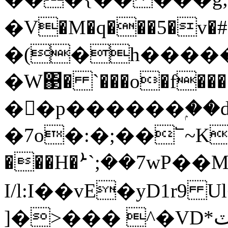
�V�M�q���5�v�
�(�h����
�W΃� `���o�f��� 
��p������ۭ��d
�7o�:�;��՟~K�
���H�ܑ`;��7wP��MY
I/l:I��vE�yD1r9
]�>��� ^�VD*ٽW<��l��o