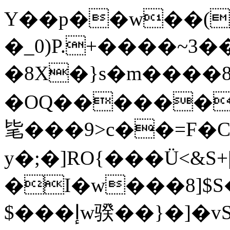
Y��p��w��(
�_0)P.+����~3
�8X�}s�m����8�~達
�OQ������
毞���9>c��=F�Cیw�V���G
y�;�]RO{���Ü
<&S
�I�w���8]$S
$���إw骙��}�]�vS�'m��zL�w