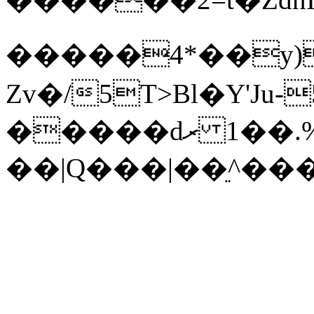
�����4*��y)
Zv�/5T>Bl�Y'Ju-
�����dރ �1�.%%�L���}/
��|Q���|��ֵ^��