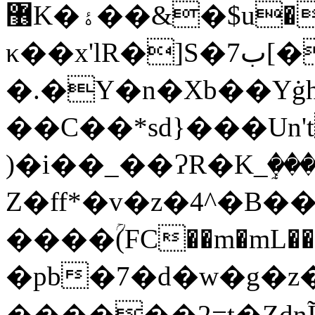
޶K�ۀ��&�$u���
κ��x'lR�]S�7ب[�bl�ϊ��uK�\���T�:ބ���'#�
�.�Y�n�Xb��Yġ
��C��*sd}���Un'
)�i��_��ɁR�K_ٟ���
Z�ff*�v�z�4^�B
����ؒ(FC��m�m
�pb�7�d�w�g�z
������2=t�Zdn