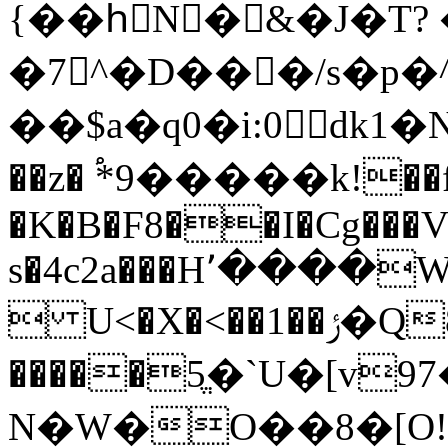
{��hِN�&�J�T?
�7^�D���/s�p
��$a�q0�i:0dk1�N�r��מW�,�H[`q�v�ݙ?
��z� ֠*9�����k!��
�K�B�F8��I�Cg���
s�4c2a���H՚����
 U<�X�<��1
�����5ֱ�`U�[v
N�W�O��8�[O!=