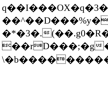
q��I���OX�q�3
��^��D���%y�
�*�3�.(��.g0�R
��rD���;�g
\�b���������