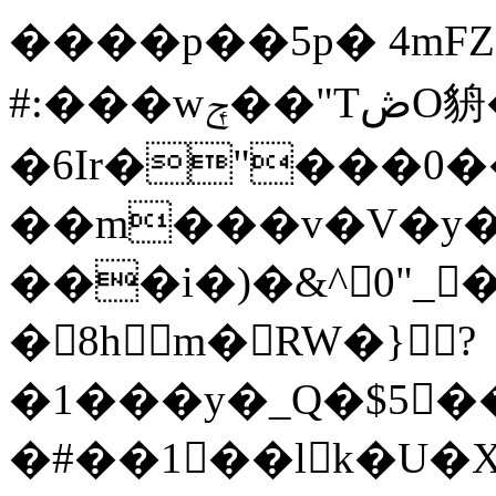
����p��5p� 4mFZe
#:���wݼ��"TڞO貈��-4.��,�O ����:�_
�6Ir�"���0
��m���v�V�y�
���i�)�&^0"_�
�8hm�RW�}?
�1���y�_Q�$5
�#��1��lk�U�