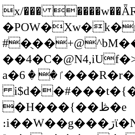
x/��� ����w��ǞR-T�
�POW�Xw�k�m
#�ֻ��+@^bM
��4�C�@N4,iUf�
a�ٵ� � 6���R�r�&��Yy]�
i$d��#���t�{
�H���{��ڟ�e
։i��W��g���ڗϊ�N+�k�ٖ����������Lg@�D3&D)�z�t���7EZ�.