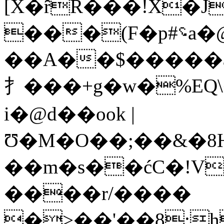
[X�ȓR���!X�J
���(F�p#؝a�@�U��H\�~��^X�v��pK�oc�l��cRan��2rْ�ߤ3B�b�sR$�6
��A��$�����a
⺘���+g�w�%EQ
i�@d��ook |
Ʊ�M�O��;��&�
��m�s��ćC�!VA
����r/����