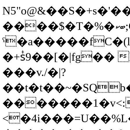
N5"o@&��S�+s�'
����$�T�%�ބކ;Qs�\�G��k����)��`s9��.�7�\E�6E�q!R��a�7�����y��g��2"z�R!
ˁ�a�����fC�(
�+sᷬ9��[�|fg�� 
���v./�|?
��t�t��~�SQ
�������1�v<:
<�4i���=U��%L