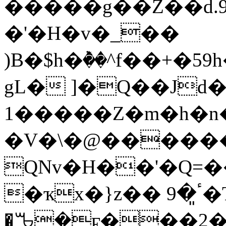
�����g��Z��d.
�'�H�v�_��
)B�$h�ٞ��^f��+�5
gL� ]�Q��Jd���װ
����1�Z�m�h�n�/
�V�\�@������ۋ��r
QNv�H��'�Q=
�ҡx�}z�� ٴ͈�9�T �3���8��Z�S�8��,�-
�ꘛ�ϝ���2�