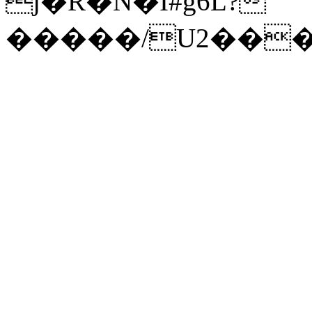
j�R�N�I#g6L?
�����/U2���