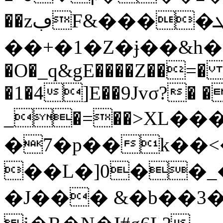
��zڢF&����ܜ�M=�GC-
��+�1�Z�ɉ��&h�
�O�_q&gE����Z��=� 
�1�4]E��9Jvσ?� �
_�=��>XL���xd2�
�7�p��k��<�
��L�]0��_�
�J��� &�b��3���X=ܧA]