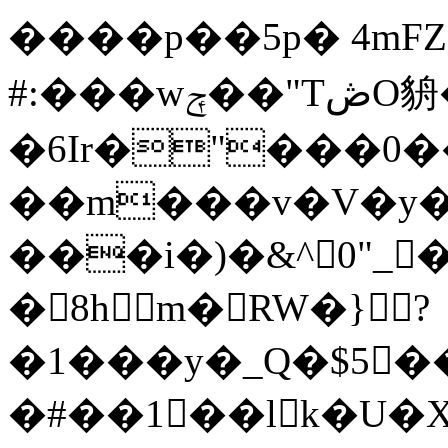
����p��5p� 4mFZe
#:���wݼ��"TڞO貈��-4.��,�O ����:�_
�6Ir�"���0
��m���v�V�y�
���i�)�&^0"_�
�8hm�RW�}?
�1���y�_Q�$5
�#��1��lk�U�