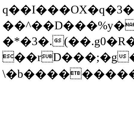
q��I���OX�q�3
��^��D���%y�
�*�3�.(��.g0�R
��rD���;�g
\�b���������