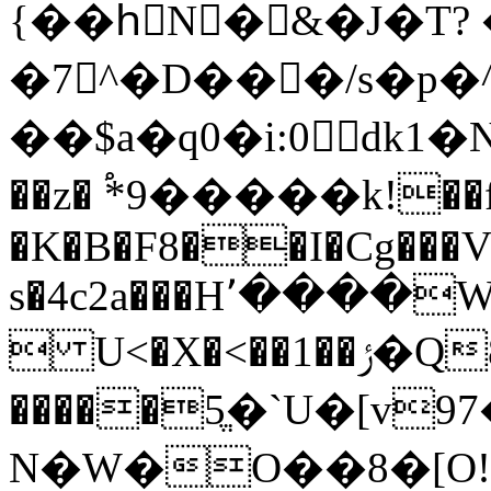
{��hِN�&�J�T?
�7^�D���/s�p
��$a�q0�i:0dk1�N�r��מW�,�H[`q�v�ݙ?
��z� ֠*9�����k!��
�K�B�F8��I�Cg���
s�4c2a���H՚����
 U<�X�<��1
�����5ֱ�`U�[v
N�W�O��8�[O!=