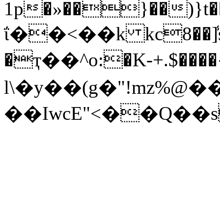
1p�»��}��)}t����~��k1�̓5� o
ΐ��<��k kc8��]̾s
�ҭ��^o:�K-+.$���
l\�y��(g�"!mz%@