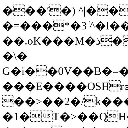
���ʹ�) ^|��
�=���*�3 ̓^�l��
��.oK���M�ذ�Ƴs92��x�)F��/
�\�
G�i��0V��B�=
���E����OSHrɞ�7H�
��>��2�/k��
�1�T�>��QH