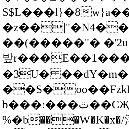
S$L���l}�8w}a
�z��|"�N4��
��(�����"� �'
밮r���E��1���
�3U� ��dY�m�
��S�oo��Fzk
b���:���ٿ��CҖ�?�
%�b���W�K�x�/