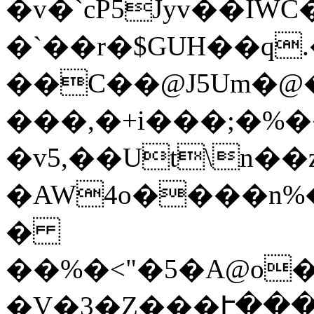
�v�`cP5Jyv��IWC�.�߅9�A$�I�6�J
�`��r�$GUH��q.��5
��C��@J5Um�@�
���,�+i���;�%�
�v5,��Ut\n��
�AW4o����n%
�
��%�<"�5�A@o�
�V�3�Z���Ւ���