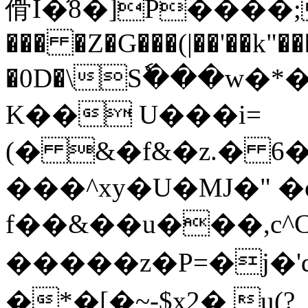
傦I�̾8�]P��
��� �Z�G���(|��'��k"��
�0D�\Sٗ���w�
K�� U���i=
(� &�f&�z.� 6
���^xy�U�MJ�" �
f��&��u���,c^C
�����z�P=�j
�*�[�~-$x2� u(?