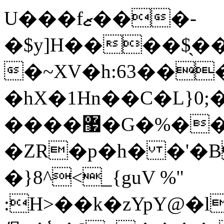
U���fޒ���-
�$y]H����$̖�
�~XV�h:63��
�hX�1Hn��C�L}0;����%&�mʬ߼AB
����޷�G�%��{(�L���H�-
�ZR�p�h� �'�
�}8^<_{guV %"
:H>��k�zYpY@�lz���