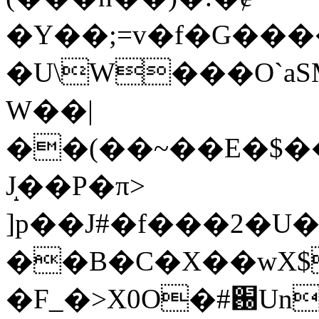
�Y��;=v�f�G��
�U\W���O`aS
W��|
��(��~��E�$��
J̝��P�π>
]p��J#�f���2�U
��B�C�X��wX$
�F_�>X0O�#֐Un5��ד��HǑ�����+63&����B��5&c�$Z�J�-