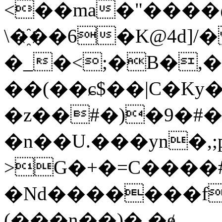
<��ma�"����@2
\�҈��6�K@4d]/
�_�<;�B�,� 
��(��ɕ$��|C�Ky�
�z��#�)�9�#�
�n��U.���yn�,;
>G�+�=C����#
�Nd�������f
(���n��)�.�ɇ