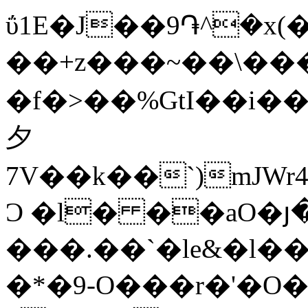
ΰ1E�J��9֏^�x(�
��+z���~��\���
� f�>��%GtI��i�
夕
7V��k��`)mJW
Ɔ �l� ��aO�յ
���.��`�le&�l��
�*�9-O���r�'�O�