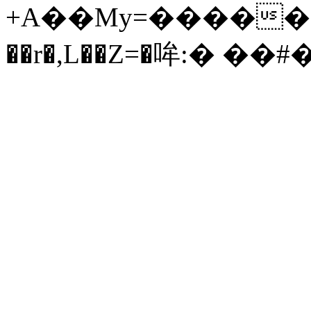
+A��My=�����'��
��r�,L��Z=�哞:� ��