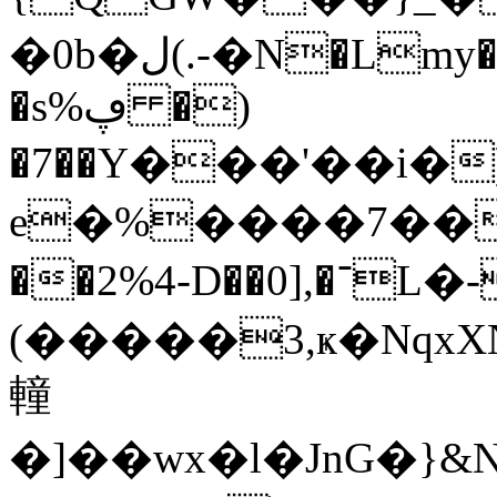
�0b�ل(.-�N�Lmy����0�m��H��$+�J:+��"�
�s%ڥ �)
�7��Y���'��i�)X�2��{���e���+\Tq�CprW H8/W
e�%����7���<ٯ�+��Gd`
��2%4-D��0],�־L�-yr��u@
(�����3,ҝ�Nqx
䡴
�]��wx�l�JnG�