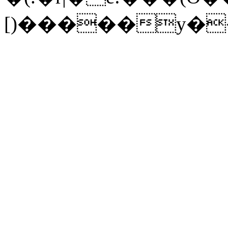
[)�����y�