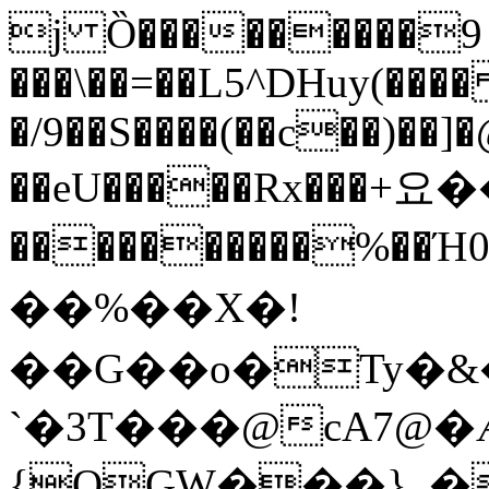
j Ȍ���������9 
���\��=��L5^DHuy(��
�/9��S����(��c��)��]
��eU�����Rx���+요�
����������%��Ή0
��%��X�!
��G��o�Ty�&
`�3T���@cA7@�
{QGW���}_�