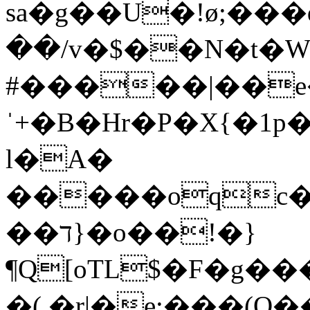
sa�g��U�!ø;���
��/v�$��N�t�W�h'ݨF�@�
#�����|��
ˈ+�B�Hr�P�Х{�1p
l�A�
�����oqc
��ד}�o��!�}
¶Q[oTL$�F�g�
�(.�r|�e:���(O�