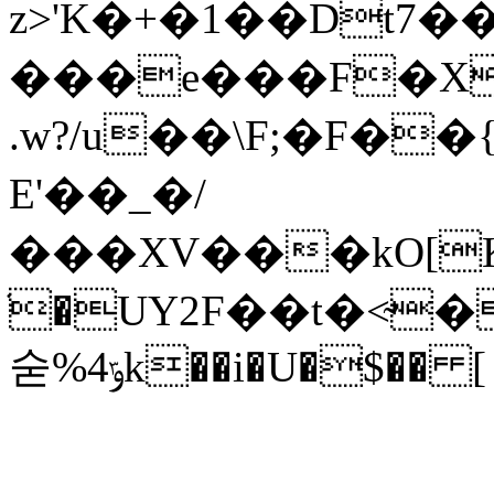
z>'K�+�1��Dt7�
���e���F�X
.w?/u��\F;�F��
E'��_�/
���XV���kO[
ׂ�UY2F��t�<̴
숟%ݹ4k��i�U�$��