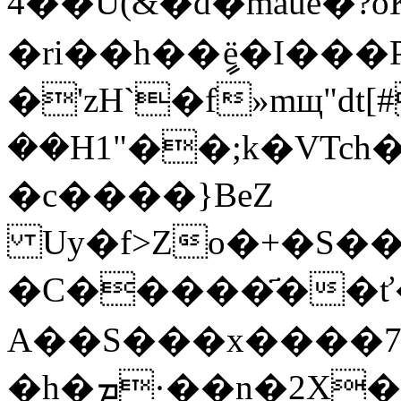
4��U(&�d�maue�?o
�ri��h��ީё�I��
�'zH`�f»mщ"dt[#
��H1"��;k�VTch�
�c����}BeZ
Uy�f>Zo�+�S�
�C�����҃��ť
A��S���x����
�h�ܡ·��n�2X��:��ա!qZ�3���:O���2��������;���F�χ