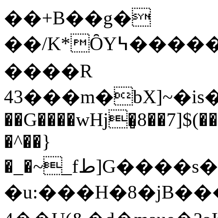
��+B��g�
��/K*ȎY߆������fq���D��勎
����R
43���m�bX]~�is
��G����wHj�̻8��7]$(�
�^��}
�_�~_fط]G����s�c��٤^�j�����؟
�u:���H�8�jB���