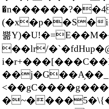
�n������?��4Z�
(�x�p��S�i
뿖Y)�U!�=E��M�
��lr/�`�fdHup
i�r+���[���C��
��j�G��A֥��
<��gC����g����
�~����5�\{�