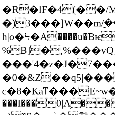
�R�lF�4(��
�)3���]W��m݈/�
h|o�Ϟ�A����u�Bѥ
%B]�,%���vQ]
�0�&Z
��q5|��
�
c�8�Kaͳ���Έ~w��N
���I���0|Aׅ��