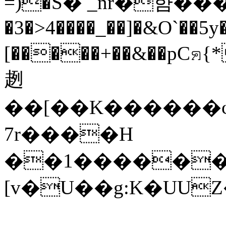
=)�S� _n͛r�햠���
�
3�>4����_��]�&O`��5y
[�����+��&��pCꤎ
趔
��[��K������φ
7r����H
��1�������
[v�U��g:K�UU