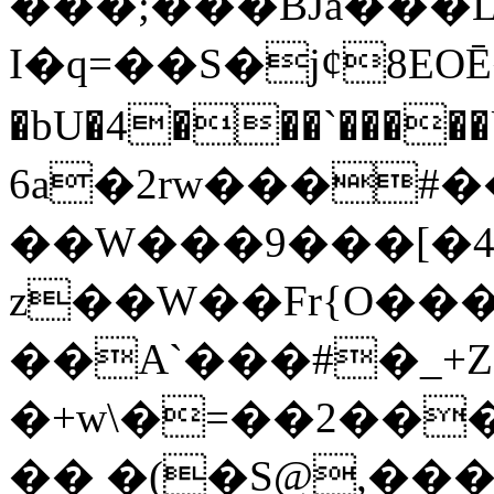
���;���BJȁ���L�
I�q=��S�jȼ8EOĒ��g5��C���Q.;͝�m���Ꞝ��c�ߵ����I
�bU�4���`�����U#Y}
6a�2rw���#��
��W���9���[�4
z��W��Fr{O��
��A`���#�_+Z$
�+w\�=��2����
�� �(�S@,���