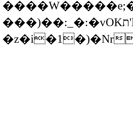
����W�����e;�p
���)��:_�:�vOKת'lG�O@��c�����O�(ڦ.�j�t�!
�z�i�1�)�Nr