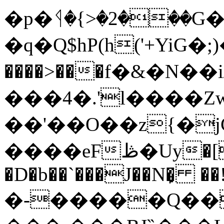
�p�ᛩ�{>�2���G
�q�Q$hP(h('+YiG�
����>���f�&�N��
���4�.'l����Z
��'��O��z{�
����eFڟ�Uy�[T�X����;� �;x�㏶
�D�b��`���J��N�̙ ��
�-�����Q��