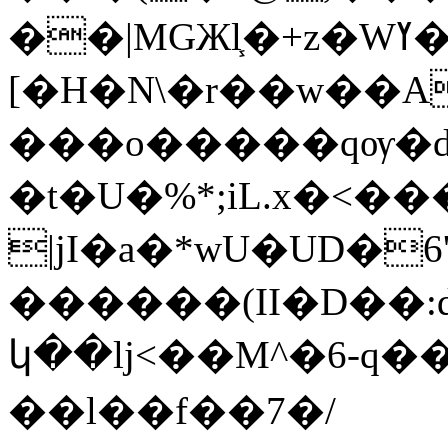
��|MGЖl֧�+z�Wߌ��q�˗\��ѹ�=
[�H�N\�r��w��A
���o�����qѹ�d
�t�U�%*;iL.x�<���oا��J�1Z=�@
|jI�a�*wU�UD�
������(II�D��:d
կ��lj<��M^�6-q��
��l��f��7�/