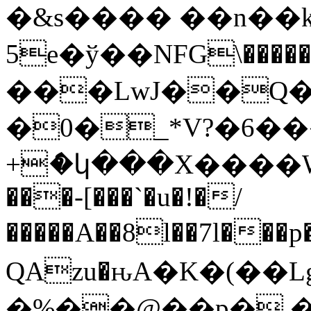
�&s���� ��n��k
5e�ў��NFG\�����I��n�*`P�*d���5A5���ܨ�w
���LwJ��Q�
�0�_*V?�6���%))
+ެ�կ���X����W
���-[���`�u�!�/
�����A��8l��7l���p
QAzu�ԋA�K�(��
�%��@��p�.