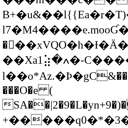
B+�u&��l{{Ea�r�T)�
l7�M4����e.mooƓ�aMص�EN
��َ�xVQO�h�Ɨ�Ӓ
��Xa1⣵�ߍ�-C����sY\��9��Gf,��w�
l��o*Az.�Ϸ�gC&�
���O�e (
SA��|2�9�L�yn+9�)�<'��X��o����YA��L��o7x�
+�����q0�*�3