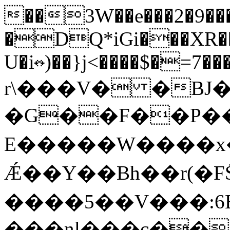
��3W��e���2�9�
�DQ*iGi���XR�
U�i↭)��}j<����$�=7�
r\���V� �BJ�
�G��F��P��˛
E�����W����x
Ǽ��Y��Bh��r(�
����5��V���:6E�
���nl���c��