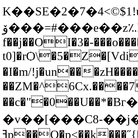
K��SE�2�7�4<©$
ۆ���=#���e��z؉E��0������(���K�B�]X���
f��j��OI�3�-���o����۔q� %�q(
t0]�rѺ\�5�Z�[Vd
�I�m/!j�un���zH��
��ZM�^6Cx.����7
�v��[���C8-��j�
ߔp��O�p<��k���˝{