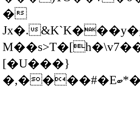
�
Jx�.&K`K���y
M��s>T�[h�\v7��
[�U���}
�,