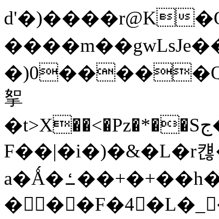
d'�)����r@K�O
����m��gwLsJe���G)�jP
�)0�����Q
挐
�t>X��<�Pz�*��Sج��j��>���ID�k�GM��z
F�
�|�i�)�&�L�r컎�
a�Ǻ�ߑ��+�+��h���~zٰy�%�S���zK+\�>�&
���F�4�L�_