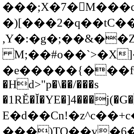
���;X�7�M���q���
�)[���2�q��tC�
,Y�:�g�;��&�
M;��#o��`>�X]
�e�����{���fҼyS
�Hd>"p�\��/���s
�1RĔ�Ĭ�YE�]4���
E�d��Cn!�z^c��+
���)TO��v�6