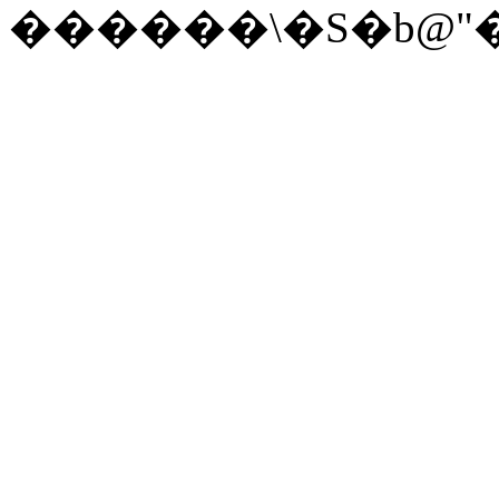
������\�S�b@"