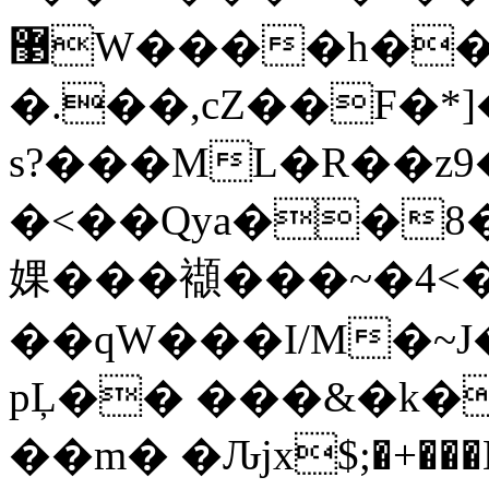
޳W����h���bǚшwu)�df�"��h0���t\
�.��,cZ��F�*
s?���ML�R��z
9
�<��Qya��8�
婐���襭���~�4<�
��qW���I/M�~J��ʶ��
pĻ�� ���&�k�
��m� �Ԉjx$;�+���