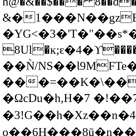
h@�&��$��� 8��d�(n=
&�1���N��gzB
�YG<�3�'T�"��s*�
8Uӏ�ĸ;ԑ�4�ϒ���
��Ǹ/NS��Ɩ9MF
���=��K�\��
�ΩcDu�h,H�7 �!��
�3!G��h�Xz��n�
o��6H���8ū�n��