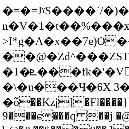
�=�=JˠS����`/�
n�V�1�t��%���
>I*g�A�x��7e)O
��@�Zd^���ZS
�1�ܧ���fk�'�V𿺰�k�w��UM��}�
�\�u���Ӌ�6X 3
�߬o��Kzj]�Fl����
9���ɕ���q ��j �