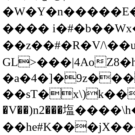
�W�Y�n�����E�B
���� i�#�b��Wx
�� z��#�R�V/\��ui��ع
GL>���|4AoZ8
�a�4�]�9z���
��sT�x\)k��
�V��)n2���塩����\h�
��he#K���jX��