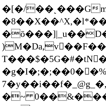
�[�/��˻���Gm�
�8��X��^X,�l*
�ō���]|_u��D�@V
)M�Dа,v��F��
T���$�5G�#�tN�
�g�I�;�;��0��
7�y��i��f�_@g_�,
�~ 0��&����Q�/߈�u�