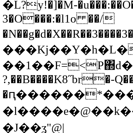
�L?y!�]�M-�u���:��
3�O���:�l1o ��/
�N��g�d�X��R��3��
���Kj��Υ�h�L�
��1��F=<Ρ΍d�
?,��B����K8˝br�-Q�
�ԥ������*����
�l����e�@��k� 
�J��ʓ"@|