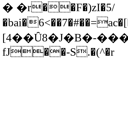
� �r��F�)zI�5/
�bai�6<��7�#��=ac�[��
[4��Ȗ8�J�B�-��
fJ��-S.�(^�r