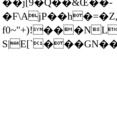
��j[9�Q��&Œ��-
�F\AjP��h�=�
f0~"+)!���NL
S|E[`���GN�