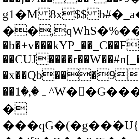
g1�M 8x$$ b#�_a
��,qWhS�%�
�b�+v���kYP_��_C��Fv
��CUJ����r��W��#n
�x��Qb���9ɺ
��ہ�,�1 ^W��G���)���* ��'c�S���?
�
���qG�(�g��͘�U