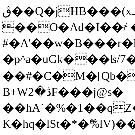
ڨ��Q�jHB���(xߺ�����;�Y�v�cF� 
��O�Ad�I��҂ 
#�A'��w�B���r�F
�p^a�uGk���ʪ/
��#�C�M�[Qb�
B+Wڎ�2F���j@s�
��hA`�%�1��q
K�hq�lSt�*�ޭ%lV)