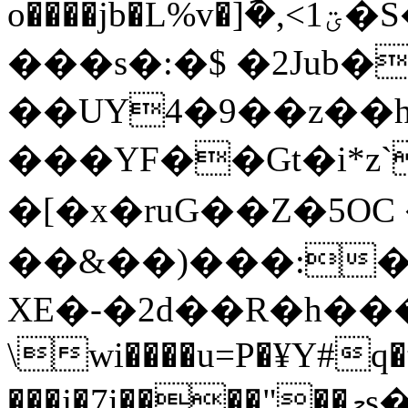
o����jb�L%v�]݇�,<ؾ1�S�a�S�5Q�Z
���s�:�$ �2Jub�
��UY4�9��z�
���YF��Gt�i*z
�[�x�ruG��Z�5OC
��&��)���:�
XE�-�2d��R�h��
\wi����u=P�¥Y#q
���j�7i����"��މs��$�x�r�wi�v�`92������5