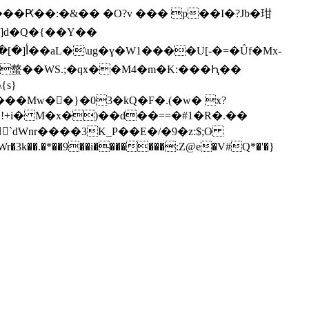
����Ԗ��:�&�� �O?v ��� p��I�?Jb�玵
a]d�Q�{��Y��
��Mw��}�03�kQ�F�.(�w� x?
`dWnr����3K_P��E�/�9�z:$;O