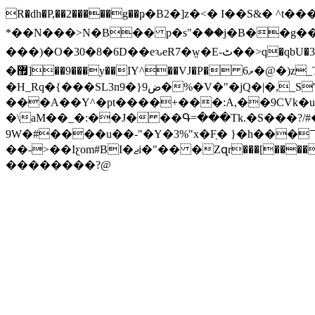
R�dh�P,��2�����g��ҏ�B2�]z�<� I��S&�
*��N���>N�B�� p�s"�ަ��j�B��g��q
���)�O�30�8�6D��eԅeR7�w̤�E-ٹ��>q�qbU�3S,��~[y�n�3K���*B�=.��:��޼����\�gxuKO�i����أ[�]�1��aL�\ug�ɣ�W1����U[-�=�Ůf�Mx-
�޿]��9���y��IY^��VJ�P� 6ވ�@�)z_T/��FN" $Q�k���� �K: � �D�4y�U9a�O� �e���v��0���螫��WS.;�qx��M4�m�K:���Ԧ��
�H_Rq�{���SL3n9�}ض9�%�V�"�jQ�|�,_S'�R�  ���l��_��v�!�/c�rA��G� �/�\{s}
���A��Y^�pt����+���:A,��9CVk�u�
�\aM��_�:��J� ��Գ=���Tk.�S���?/#��w�ɋ�9w������֐�D�T�hLU=8^(e/��E
9W�#����u��-"�Y�3%"x�F̖� }�h���㇖
��->��Iƹom#BI�ޖi�"�� �Zզr���[�����f=) 4���\�?���"�$3� >��k� ����jX��?(�I� �p�C� �Wr�3k��.�*��9��i�������:Z@e�V#Q*�'�}
��������?@