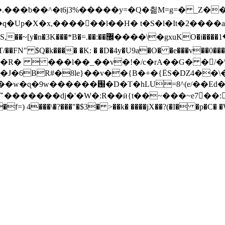
 ^t���.���b��^�t6j3%�����y=�Q�칆M=g=� _Z
�Up�X�x,�����ْ�l��H� t�S�l�It�2����
J�6BR#�8le}��v��{B�+�{ËS�Ǳ4��\�
d�!+i� M�x�)��d��==�#1�R�.��
�������dj�'�W�:R��ӥ{t��~���~e7�ٌ�: 