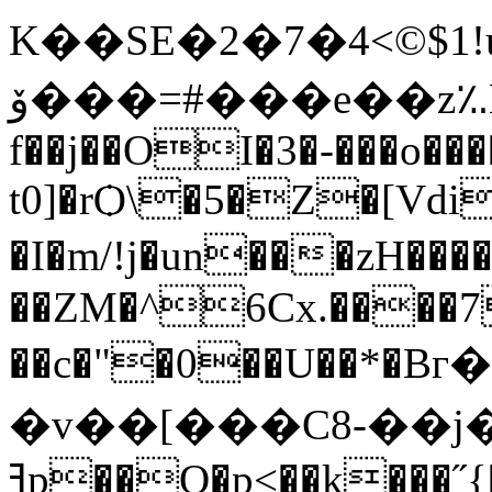
K��SE�2�7�4<©$
ۆ���=#���e��z؉E��0������(���K�B�]X���
f��j��OI�3�-���o����۔q� %�q(
t0]�rѺ\�5�Z�[Vd
�I�m/!j�un���zH��
��ZM�^6Cx.����7
�v��[���C8-��j�
ߔp��O�p<��k���˝{