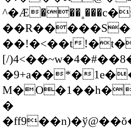
^�Ӕ���˳���c�
��R�����S�q
��!�<��t!�t��
[/)4<��~w�4�#��
�9+a��*�1e�
M�O�1��h�
�
�ff9��n)�ў@��ŏ�=