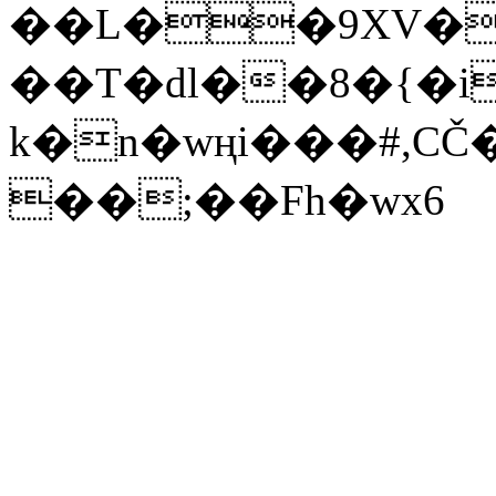
��L��9XV�
��T�dl��8�{�i
k�n�wңi���#,C
��;��Fh�wx6