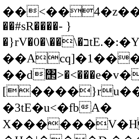
��<��4�z����
��#sR����- }
�}rV�0�\��\�בtE.�:�Y�w�.ZC�r$�1�IV��s�v�]�^��
��Acq]�1���
��d΢>�<���e�v
[����}ru�
�3tE�u<�fbA�
X������V�H