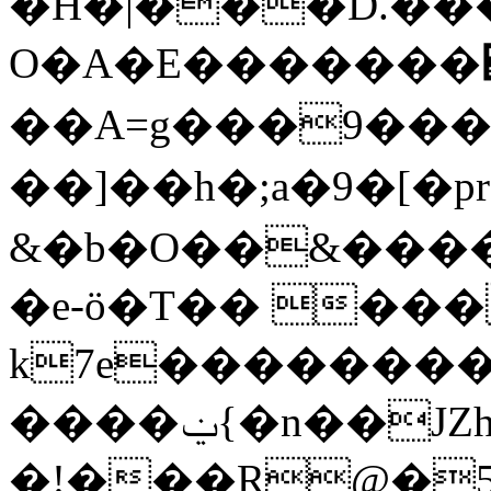
�H�|���D.���
O�A�E�������΋
��A=g���9��
��]��h�;a�9�[�pr���v�zW���0$��~
&�b�O��&����
�e-ö�T�� ���J
k7e��������^
����ݔ{�n��JZhX�_2ր�O�f��Տ_��k#qDY���;�
�!���R@�5'�