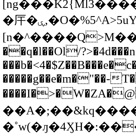
[ng���K2{Ml3�����5�ƛ�ޓq�B����2R��@�cG5�
�厈�ۑ,�O�%5^A>5uY��N���%
[n�^����Q>M�����j�]��i�T�w�)�ڝ�L�'3>)^��U����%s7�1Y�@�k�F�Ud~ͥ�׿�
��q�l��Ol/?>�4d���
���b�<4�$Z��B���e�c�
�����g��e�m�"��-T
����I�>�W�ZA�@
��A�;��&kq����
�˚w(�ԓ�4ӼH�:�