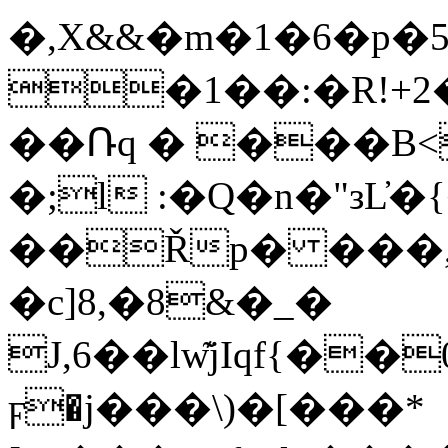
�,X&&�m�1�6�p
�1��:�R!+2
��Ռq � ���B<
�;l :�Q�n�"зL
��Řp� ���,
�c]8,�8&�_�
J,6��lw͊jIqf{�
ϝ�j���\)�[���*