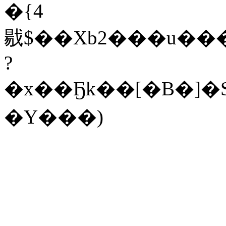
�{4
㦹$��Xb2���u���
?
�x��Ҕk��[�B�
�Y���)