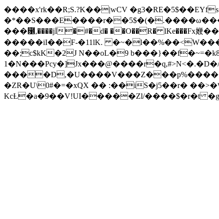
����x'rk��R;S.?K��|wCV �g3�RE�5$��EYfs�
�*��S���E����r��5$�(�.����ω���B(��@ݴ��e[�F�GN��� �B��`��:�4��v�������?
���೑,����jİ�#�d� ��O��R� lKe���F
�����iI��F-�11lK. �~�l��%��<W���
��;c$kK�2J N��oL�9 b���}��f�~=�
1�N���Pcy�]Jx���@����r�q,#>N<�.�D�
����D,�U����V���Z���p%�����
�ZR�U\0#�=�xQX �� :��iS�j5��r� ��
KcȽ�a�9��V!UI�����Zl/����$�r�t �