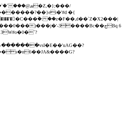
�Z,�};���/
l��'��C���ۡ�:��z�F��,d��`Z�X2���|
0���)���j�'-3����Bc��ڄBq 6
3W#o�0�`?
-�������vsI�E�
�'uAG��?
3�� s�n6��JA&����G?