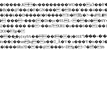
0����,K�e��������WO���aӬ��۬8'�`�`���@ܣ
��}ei�'#d �{
x㛹���[��k��D����f�9����Tr�兕(�?+�aL��
 ���=���[�Dt�yc�93.L<��d��6Y���
k82��� ��� ��+��
m7XRU�u���6��{��1
/2OJ�)p�
��̪�p}xy9A����I��)�01EՂ���+�'�
>�۷o��{��sm̘kq�n��_Â�V� u���Y�ts��
g�l���6Rn?D���@���b˄Dg�>7�᷈�rb