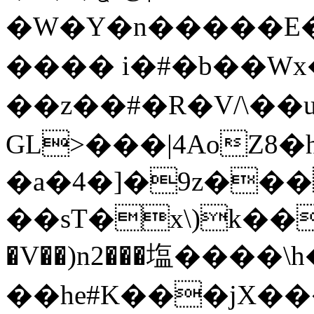
�W�Y�n�����E�B
���� i�#�b��Wx
�� z��#�R�V/\��ui��ع
GL>���|4AoZ8
�a�4�]�9z���
��sT�x\)k��
�V��)n2���塩����\h�
��he#K���jX��