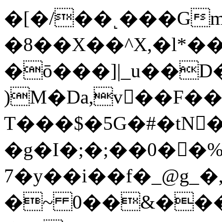
�[�/��˻���Gm�
�8��X��^X,�l*
�ō���]|_u��D�@V
)M�Dа,v��F��
T���$�5G�#�tN�
�g�I�;�;��0��
7�y��i��f�_@g_�,
�~ 0��&����Q�/߈�u�