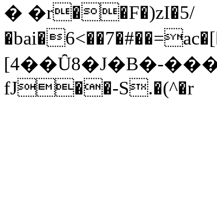
� �r��F�)zI�5/
�bai�6<��7�#��=ac�[��
[4��Ȗ8�J�B�-��
fJ��-S.�(^�r