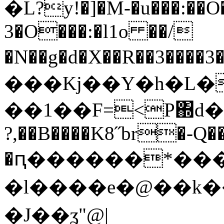
�L?y!�]�M-�u���:��
3�O���:�l1o ��/
�N��g�d�X��R��3��
���Kj��Υ�h�L�
��1��F=<Ρ΍d�
?,��B����K8˝br�-Q�
�ԥ������*����
�l����e�@��k� 
�J��ʓ"@|