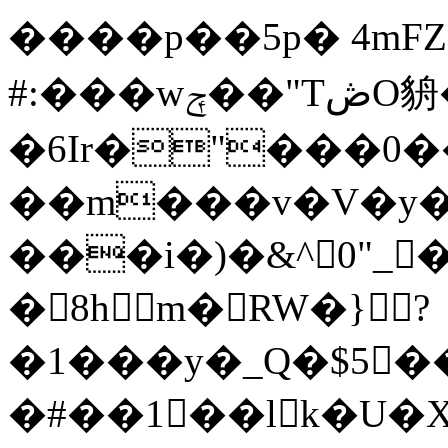
����p��5p� 4mFZe
#:���wݼ��"TڞO貈��-4.��,�O ����:�_
�6Ir�"���0
��m���v�V�y�
���i�)�&^0"_�
�8hm�RW�}?
�1���y�_Q�$5
�#��1��lk�U�