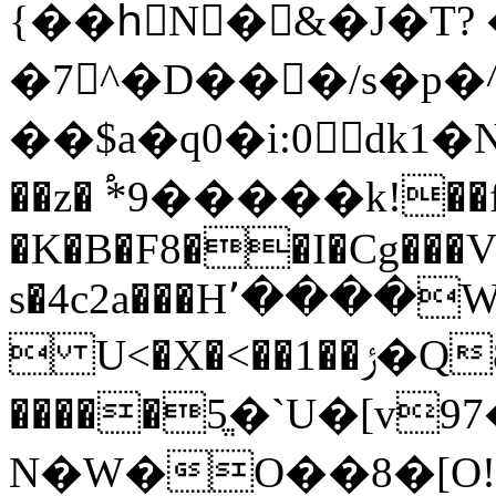
{��hِN�&�J�T?
�7^�D���/s�p
��$a�q0�i:0dk1�N�r��מW�,�H[`q�v�ݙ?
��z� ֠*9�����k!��
�K�B�F8��I�Cg���
s�4c2a���H՚����
 U<�X�<��1
�����5ֱ�`U�[v
N�W�O��8�[O!=