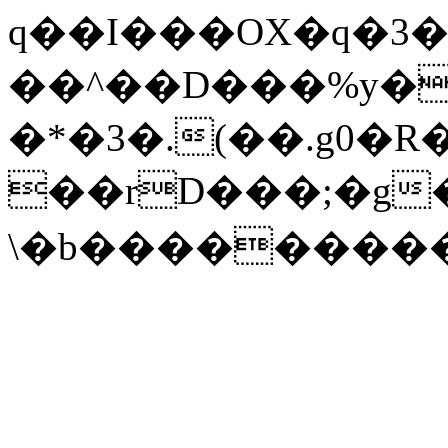
q��I���OX�q�3
��^��D���%y�
�*�3�.(��.g0�R
��rD���;�g
\�b���������