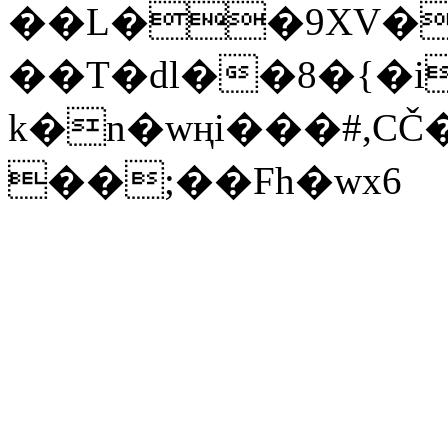
��L��9XV�
��T�dl��8�{�i
k�n�wңi���#,C
��;��Fh�wx6