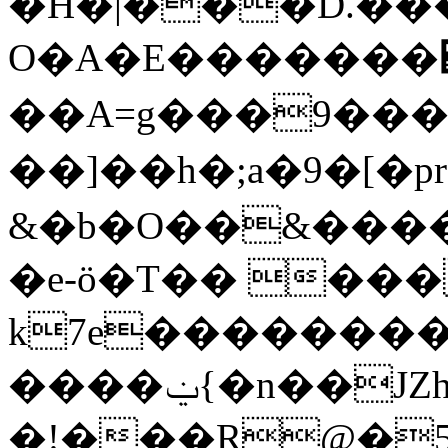
�H�|���D.���
O�A�E�������΋
��A=g���9��
��]��h�;a�9�[�pr���v�zW���0$��~
&�b�O��&����
�e-ö�T�� ���J
k7e��������^
����ݔ{�n��JZhX�_2ր�O�f��Տ_��k#qDY���;�
�!���R@�5'�