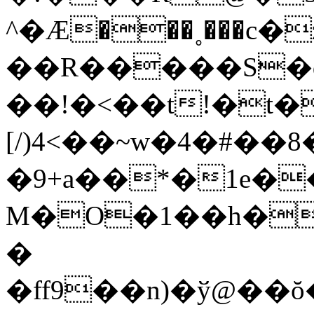
^�Ӕ���˳���c�
��R�����S�q
��!�<��t!�t��
[/)4<��~w�4�#��
�9+a��*�1e�
M�O�1��h�
�
�ff9��n)�ў@��ŏ�=