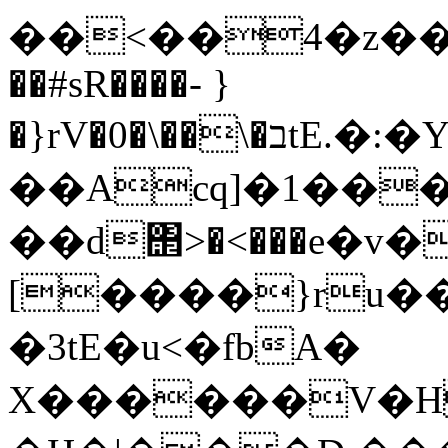
��<��4�z����
��#sR����- }
�}rV�0�\��\�בtE.�:�Y�w�.ZC�r$�1�IV��s�v�]�^��
��Acq]�1���
��d΢>�<���e�v
[����}ru�
�3tE�u<�fbA�
X������V�H