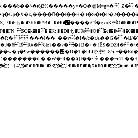
 ^t���.���b��^�t6j3%�����y=�Q�칆M=g=� _Z
�Up�X�x,�����ْ�l��H� t�S�l�It�2����
J�6BR#�8le}��v��{B�+�{ËS�Ǳ4��\�
d�!+i� M�x�)��d��==�#1�R�.��
�������dj�'�W�:R��ӥ{t��~���~e7�ٌ�: 