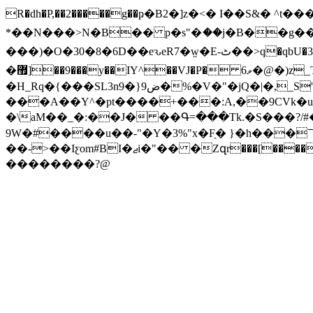
R�dh�P,��2�����g��ҏ�B2�]z�<� I��S&�
*��N���>N�B�� p�s"�ަ��j�B��g��q
���)�O�30�8�6D��eԅeR7�w̤�E-ٹ��>q�qbU�3S,��~[y�n�3K���*B�=.��:��޼����\�gxuKO�i����أ[�]�1��aL�\ug�ɣ�W1����U[-�=�Ůf�Mx-
�޿]��9���y��IY^��VJ�P� 6ވ�@�)z_T/��FN" $Q�k���� �K: � �D�4y�U9a�O� �e���v��0���螫��WS.;�qx��M4�m�K:���Ԧ��
�H_Rq�{���SL3n9�}ض9�%�V�"�jQ�|�,_S'�R�  ���l��_��v�!�/c�rA��G� �/�\{s}
���A��Y^�pt����+���:A,��9CVk�u�
�\aM��_�:��J� ��Գ=���Tk.�S���?/#��w�ɋ�9w������֐�D�T�hLU=8^(e/��E
9W�#����u��-"�Y�3%"x�F̖� }�h���㇖
��->��Iƹom#BI�ޖi�"�� �Zզr���[�����f=) 4���\�?���"�$3� >��k� ����jX��?(�I� �p�C� �Wr�3k��.�*��9��i�������:Z@e�V#Q*�'�}
��������?@