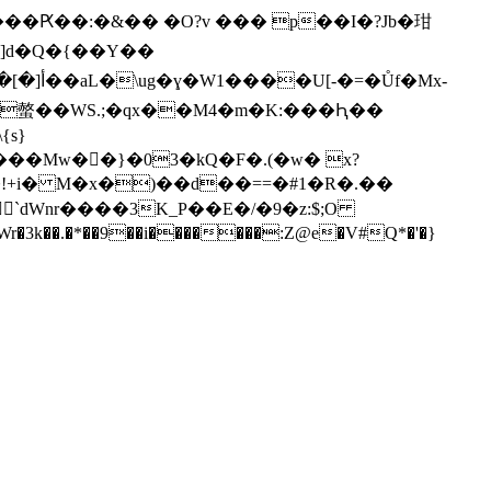
����Ԗ��:�&�� �O?v ��� p��I�?Jb�玵
a]d�Q�{��Y��
��Mw��}�03�kQ�F�.(�w� x?
`dWnr����3K_P��E�/�9�z:$;O