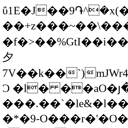
ΰ1E�J��9֏^�x(�
��+z���~��\���
� f�>��%GtI��i�
夕
7V��k��`)mJW
Ɔ �l� ��aO�յ
���.��`�le&�l��
�*�9-O���r�'�O�