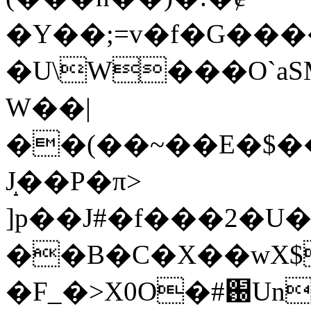
�Y��;=v�f�G��
�U\W���O`aS
W��|
��(��~��E�$��
J̝��P�π>
]p��J#�f���2�U
��B�C�X��wX$
�F_�>X0O�#֐Un5��ד��HǑ�����+63&����B��5&c�$Z�J�-