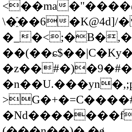
<��ma�"����@2
\�҈��6�K@4d]/
�_�<;�B�,� 
��(��ɕ$��|C�Ky�
�z��#�)�9�#�
�n��U.���yn�,;
>G�+�=C����#
�Nd�������f
(���n��)�.�ɇ