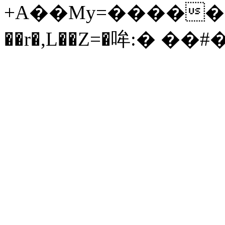
+A��My=�����'��
��r�,L��Z=�哞:� ��