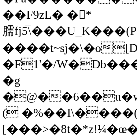
��F9zL� �*
臑fj5̅\���U_K�
����t~sj�\�o[
�F1'�/W�Db��
�g
�@��6��u�w
( �%��I\����
[���>�8t�*z!¼�