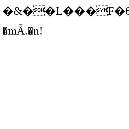
�&��L���F�69�
�mǞ.�n!