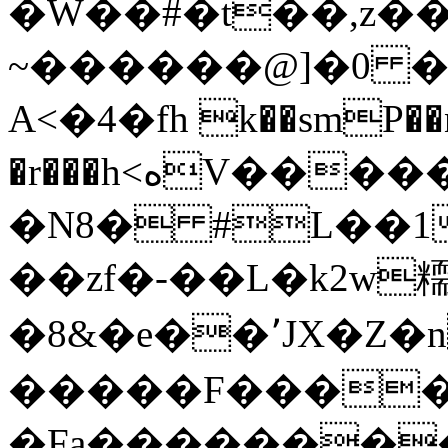
�W��#�t��,z��
~������@]�0 �
Α<�4�fh k��smP��n
�r���h<ەV��������WLy`)��d!
�N8� #L��
��zf�-��L�k2w
� 8&�e��٬JΧ�Z�n�wp�`F4||
�����F�����
�Fa��������Y2���9��ߚ>А�5