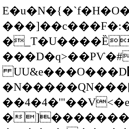
E�u�N�{�`f�H�O�
���]��c���F�:�
�_T�U����Ȅ
���D�q>��PѴ�#
UU&e���O���D
�N�����QN���[,
��4�4�'"��V<�e
�]��������+