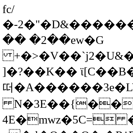
fc/
�-2�"�D&������3
�� �2��ew�G
+�>�V��`j2�U&�
]�?��K�� ϊ[C��B
떠�A������3e�
N�3E��{��i
4E�mwz�5C= 