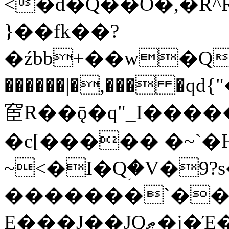
<�d�Q��O�,�R^
}��fk��?
�źbb+��w�Q
������|�,��� �qd{"�܎&�$�a��y_
䆠R��ǭ�q"_I���
�c[����� �~`�
~<�I�Qؚ�V�9?
�������`���
E���J��JQޠ�j�Έ�`af����u���2a,1Ve�Vٲkľ�$Ǔr�D�#?