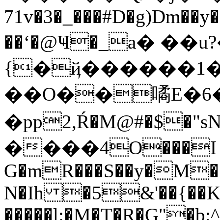
71v�3�_���#D�g)Dm��y�G�b'î�
��ʻ�@Ҹ�_a� ��
{�ҋ������1�
��O��噊E�6� 
�pp2,Ŕ�M@#�$�"
����4O���I �
G�mR���S��y�M�
N�Ih �5&'��{��K�A��A!~Z�5��Y��
�����l:�M�T�R�G"�b: