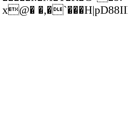
x@� �,�`���H|pD88I