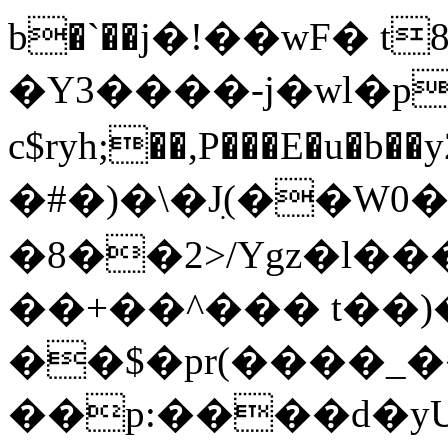
b�`��ј�!��wF� t
�Y3����-j�wl�p
c$ryh;��,P���E�u�b��y2�ǒ��1
�#�)�\�Jִ(��W
��+��^��� t��
��$�pr(����_��
��p:����d�y