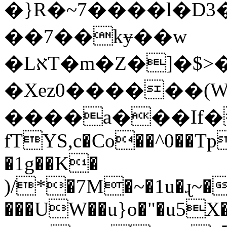
�}R�~7����l�D3
��7��kɏ��w
�LאT�m�Z�]�$>�6�p]�������r@����?[�r9�
�Xez0������(
����a���If��
fTYS,c�Co��^0��T
�1g��K�
)/*�7M�~�1u�ɻ~�
���UW��u}o�"�u5X�