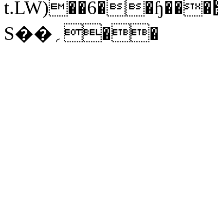
t.LW)��6��ɧ���׺���&�L#��X��)��lku�A�x���"oT(��
S��؍��