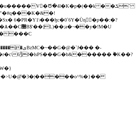
�"�#q���K�&�!
� 6�PR�Y1\���ɮc�0`6Y�Ǜɳ�p��:�?
Ѧ��C᝙B$'��]L)��;a�¬��y�!M�U
Ko����C
`J��� �-
�W�}