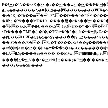
P�!(�`A��<~ߧ�`�x����w���P��Ǚ���?sY-����)���Y�MWA�(c>Q���u�����V�Ծ�4l�K�p�(��k ��ݎ`
�T u�8/�����?.��Rɭ��Ī����e����
�\�#Kp�Dr��m�mFN��O/��0�Ϻt'�fi��
�R.�?&���MȨ�Ur+����懋�c�^�� t���?�
�x�}KK/P�U���c5_1aOff��"-�'�
~D����""ME�/p�f�,�TOhz�˸�#�h�*�敔Z>�
�PB���C$�5�>$Y���߳��[9_zZ��e�@(���Mq��AΆ
��sC���/E� �>E៹�'lJ�S��Ԕv*��g��t$��KOޥ��-�lCg�,�撗�Q7�z�a�Rs>�Zj�G?!\*��r�c\6Ǯf�lsPS���G�b&������ ۗ
��hf�$Z�i��٧���p�a�~G)������#�����
�LӒ�Zg����%����]��M+wh�*��0��/r�@�0��
���߰��V��e�>ŃĻ���(�7��\��v�ܿ*B�A�޳��=��K��B����������>U�@҇�3�|��
���2�&�Sh ���