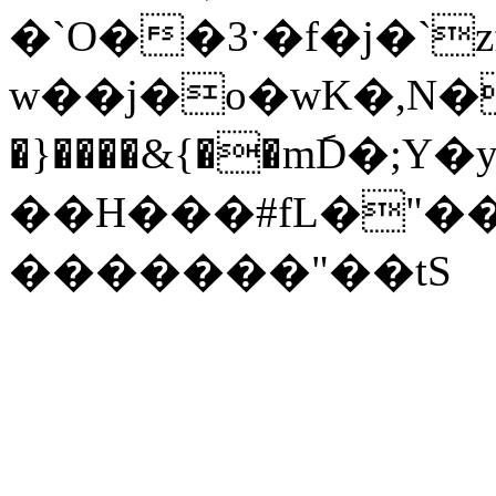
�`O��3ˑ�f�j�`
w
��j�o�wK�,N�
�}����&{��m݇D�;
��H���#fL�"�
�������"��tS