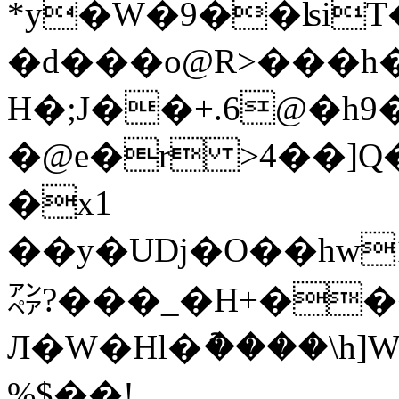
*y�W�9��ʪiT�
�d���o@R>���h
H�;J��+.6@�h
�@e�r >4��]
�x1
��y�UDj�O��hw1�
㌂?���_�H+��
Л�W�Hl�ު����\h
%$��!