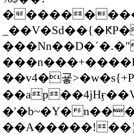
���������*���g��
_��V�Sd��{�ԞP
���Nn��D�ʹ�.�"
���n���+����E
��v4�굫>�w�s{+P
��ap��4jHӻ��
�'�b~�Y�n���
��A�����!��}