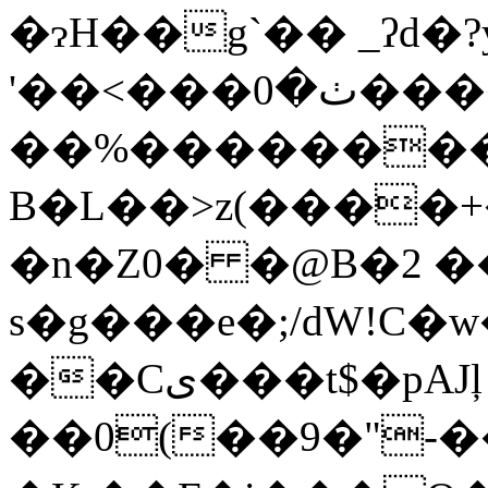
�ɂH��g`�� _ʔd�
'��<���ٺ�0����*�r��N^
��%��������
B�L��>z(����
�n�Z0� �@B�2 �
s�g���e�;/dԜ!C�
��Cى���t$�pAJļ �6�\�2�`-
��0(��9�"-