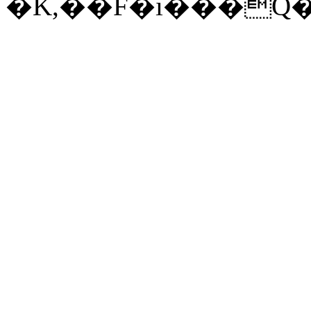
�K,��F�i���Q