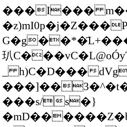
���I��� m��M�&
�z)mI0p�j�Z���Pd�����xݵ�b�5�x{�N����Dg
G�g��*�҃L+�
玐C���vC�L@oÓ
_ h)C�D���dVg
���]��3�^�t��
���s/s�}
�mD������Z�b