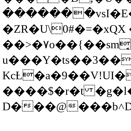
�������vsI�E
�ZR�U\0#�=�xQX
��>�۷o��{��sm
u���Y�ts��3��
KcȽ�a�9��V!UI�
����$�r�t �g�l
D���@���b˄D