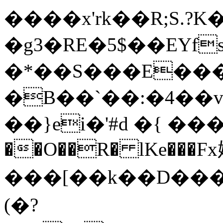
����x'rk��R;S.?K
�g3�RE�5$��EYfs�
�*��S���E����r�
�B��`��:�4��
��}ei�'#d �{ ���
��O��R� lKe���F
���[��k��D���
(�?