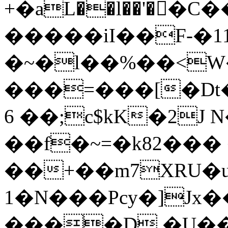
+�aL��l��'��C
�����iI��F-�1
�~�l��%��<
���=���[�Dt�
6 ��;c$kK�2J 
��f�~=�k82���
��+��
m7XRU�
1�N���Pcy�]Jx
����D,�U��