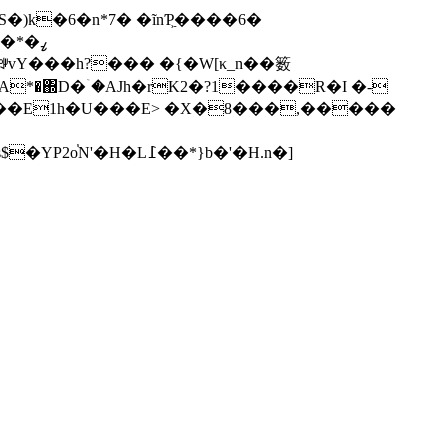
k�6�n*7� �ĩnƤ͖����6�
��^A*�΍D�ۤ�AJh�rK2�?1����R�I �-
���E1h�U���E> �X�8���,�����
�-;8�Cd_�����ݳ�vT"��r(�;��d�|�}� � �M@�ɿ�s$�YP2o֓N'�H�L߁��*}b�'�H.n�]