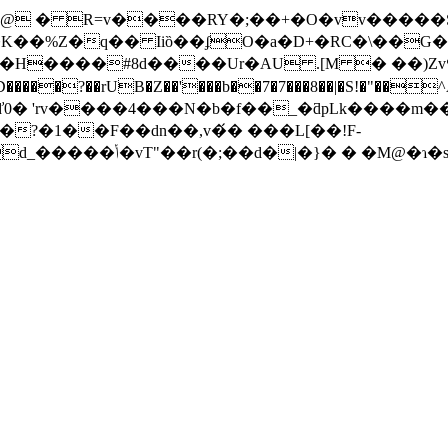
 � R=v����RY�;��+�O�vv�����S�)
�D�����?��rUB�Z��'���b��7�7���8��|�S!�"
ď0� 'rv����4���N�b�f��_�ƌpLk����m
�?�1��F��dn��,v�́� ���L[��!F-