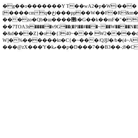
�g��o�������Y T��wA2�p�W/��� @
[����cmq�ځi���pp��W��F�R&m�K��%Z�q�� Iiȍ��ʄO�a�D+�RC�\��G��*�ߨ
���zo�Qb�ш����޻i�G��k��mF�"�/�H����#8d����Ur�AU .[M � ��)ZvꅚvY���h?��� �{�W[κ_n��䉤
��7TOA3s�����v9G��(�Pl��#���~��W����N
�&d���Z}�o�{340~��� W2����
W]�%������kt�C{�~���/QJͿJ�/b�(4~A
���@zX���Ύ�kޠ��p�D���7��B3�