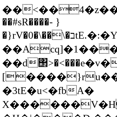
��<��4�z����
��#sR����- }
�}rV�0�\��\�בtE.�:�Y�w�.ZC�r$�1�IV��s�v�]�^��
��Acq]�1���
��d΢>�<���e�v
[����}ru�
�3tE�u<�fbA�
X������V�H