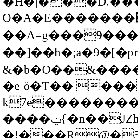
�H�|���D.���
O�A�E�������΋
��A=g���9��
��]��h�;a�9�[�pr���v�zW���0$��~
&�b�O��&����
�e-ö�T�� ���J
k7e��������^
����ݔ{�n��JZhX�_2ր�O�f��Տ_��k#qDY���;�
�!���R@�5'�