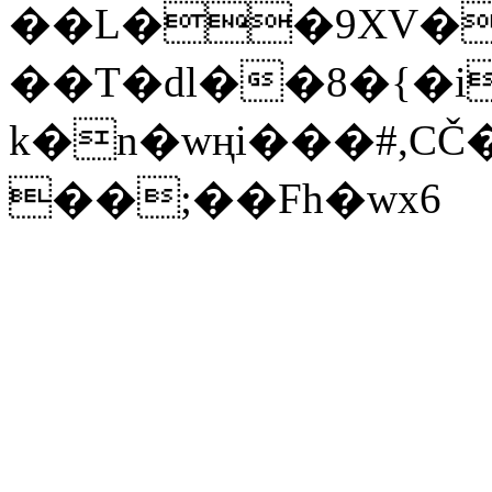
��L��9XV�
��T�dl��8�{�i
k�n�wңi���#,C
��;��Fh�wx6