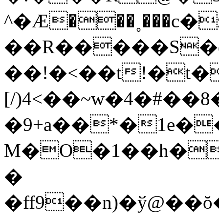
^�Ӕ���˳���c�
��R�����S�q
��!�<��t!�t��
[/)4<��~w�4�#��
�9+a��*�1e�
M�O�1��h�
�
�ff9��n)�ў@��ŏ�=