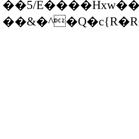
��5/E����Hxw��I
��&�^�Q�c{R�R