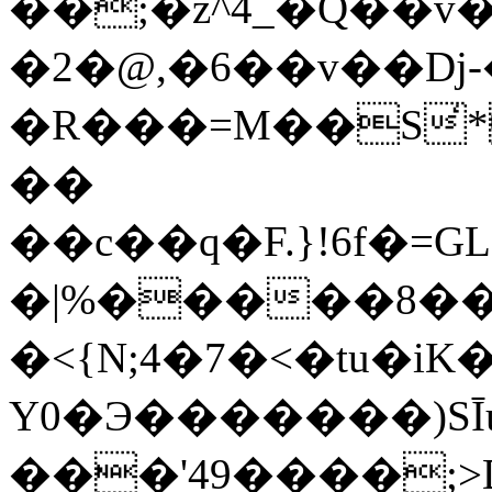
��;�z^4_�Q��v
�2�@,�6��v��Dj
�R���=M��S̒*�=�
��
��c��q�F.}!6f�=G
�|%�����8��
�<{N;4�7�<�tu�i
Y0�Э�������)SĪ
���'49����;>D