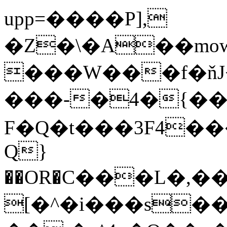
upp=����P],
�Z�\�A��mowC����`�\zp
���W���f�ňJ
���-�4�{��
F�Q�t���3F4��
Q}
��OR�С���L�,
[�^�i���s��