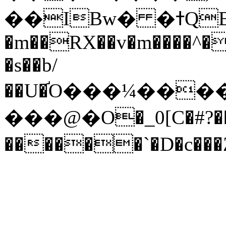
��IBw� �ߙQB����!
�m��RX��v�m����^�
�s��b/
��U�֬O���¼����
���@�O�_0[C�#?�