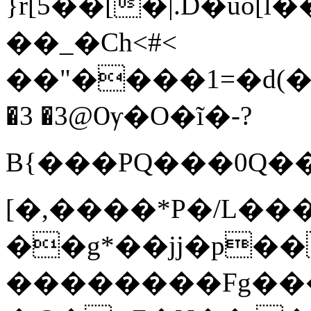
}r[5��[�|.D�uo[
��_�Ch<#<
�3 �3@Ѹ�O�ĩ�-?
B{���PQ���0Q�
[�,����*P�/L�
��g*��jj�p�
��������Fg���