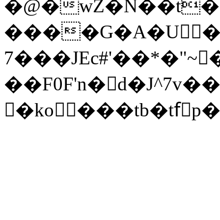
�@�wZ�N��t�U
����G�A�U�S
7���JEc#'��*�"~
��F0F'n�d�J^7
�ko ���tb�tfٓ