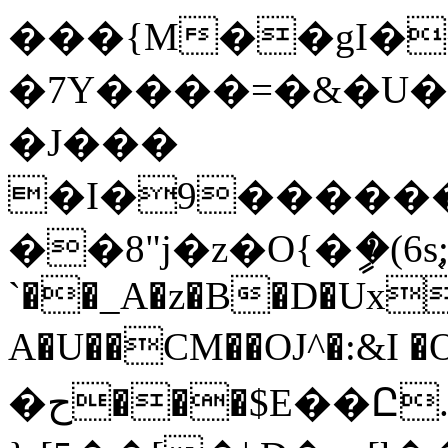
���{M��gI�
�7Y����=�&�U�J
�J���
�I�9�����
��8"j�z�O{�ީ�(6
`��_A�z�B�D�Ux
A�U��CM��OJ^�:&I �
�ح���$E��Ը.�-�h�5�ź[