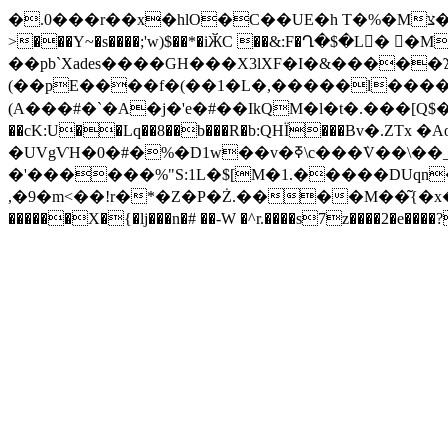
�.0���r��x�hlO�C��UE�h T�%�Mצ��m�pm++ќ1��" �#Im�8��,��d�g�w��q�s��qB�m�0c��c*0:Y��nM����cw�è�P��?
>���Y~�s����;'w)$��*�iӁC ��&:F�Ղ�$�L� �M����1�� FB�A�bޗ�,�l�ID��j�\Z
��pb`Xades����GH���X3lXF�I�&�����Ϫ!
(��pE����f�(��1�L�,�����l����U
(A���#�`�A�j�'e�#��IkQM�l�t�.���[Q$
��cK:U��Lq��8��b���R�b:QHЇ���Bv�.
�UVgѴH�0�#�%�D1w��v�ߧ\c���ٛV��\��_���#��v���_�U� �����v��{�o�:��AH0�i�#�0�I���N!
�'������%"S:1L�$[M�1.�����DUqn�
,�9�m<��!r�*�Z�P�Ż.����M��͂{�x�i6ڌȯ�?�-�vQ�c�]��97�� ]ڭ.��l �B� ��r��������Bo����<��H�G/�F�u��
������X�{�lj���n�# ��-W �^r.����s7z����2