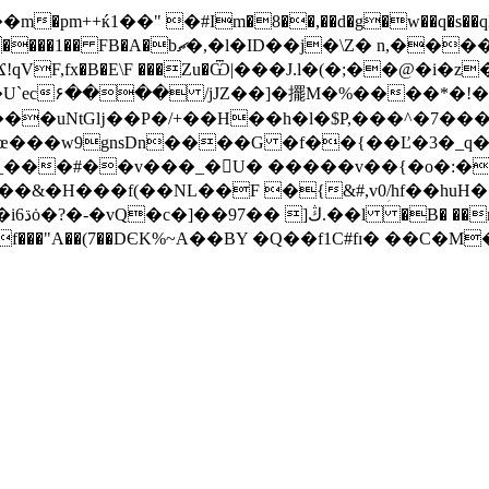
� n,����E���9�l�#t��b;�}
qVF,fx�B�E\F ���Zu�Ѿ|���J.l�(�;��@�
`ec۶���� /jJZ��]�擺M�%����*�!�
���uNtGǉ��P�/+��H��h�l�$P,���^�7���A
ZTx �Aœ���w9gnsDn����G �f��{��Ľ�3�_q�
�&�H���f(��NL��F �{&#,v0ؚ/hf��huH
�U�hm�
�e����?f���"A��(7��DЄK%~A��BY �Q��f1C#fɪ� ��C