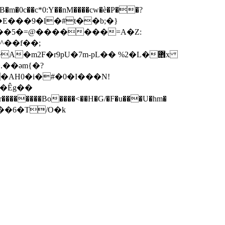
i�z��5�=@�������=A�Z:
^��f��;
�m2F�r9pU�7m-pL�� %2�L�܎x
.��əm{�?
��Êg��
�M��6�T/O�k