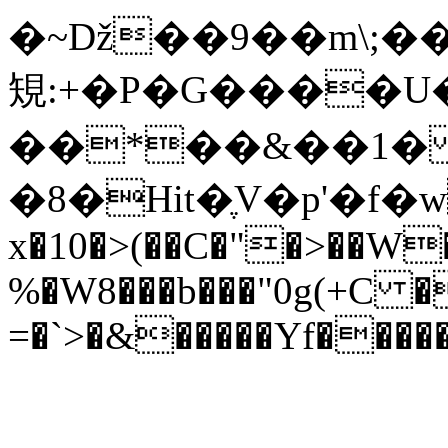
�~ǅ��9��m\;�
䂓:+�P�G����U
��*��&��1� 
x�10�>(��C�"�>��W�
%�W8���b���"0g(+C 
=�`>�&�����Yf����